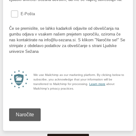
E-Pošta
Če se premislite, se lahko kadarkoli odjavite od obveščanja na
gumbu odjava v vsakem našem prejetem sporočilu, oziroma če
nas kontaktirate na info@lu-sezana.si. S klikom "Naročite se!" Se
strinjate z obdelavo podatkov za obveščanje s strani Ljudske
univerze Sežana
We use Mailchimp as our marketing platform. By clicking below to
subscribe, you acknowledge that your information will be
transferred to Mailchimp for processing.
Learn more
about
Mailchimp's privacy practices.