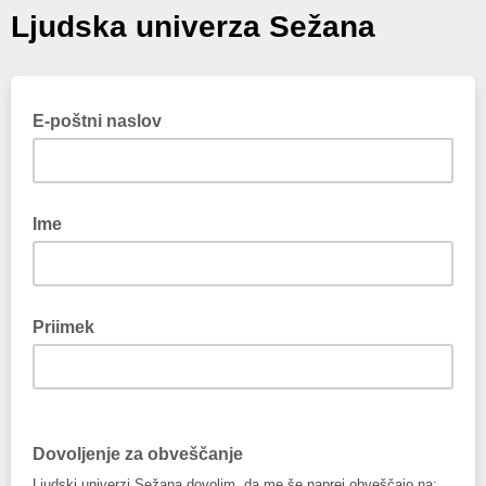
Ljudska univerza Sežana
E-poštni naslov
Ime
Priimek
Dovoljenje za obveščanje
Ljudski univerzi Sežana dovolim, da me še naprej obveščajo na: